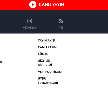
CANLI YAYIN
R
INSTAGRAM
RSS
YAYIN AKIŞI
CANLI YAYIN
KÜNYE
GİZLİLİK
or
BİLDİRİMİ
VERİ POLİTİKASI
UYDU
FREKANSLARI