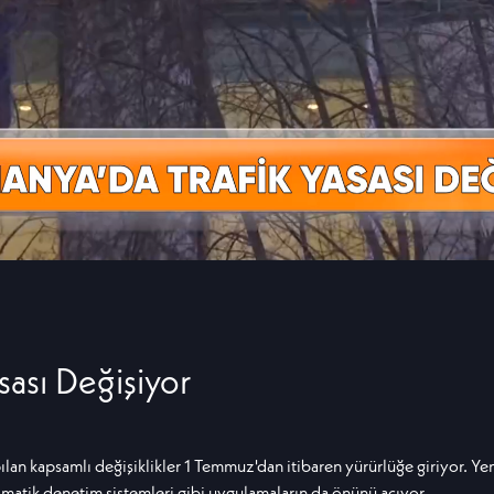
sası Değişiyor
lan kapsamlı değişiklikler 1 Temmuz'dan itibaren yürürlüğe giriyor. Yen
otomatik denetim sistemleri gibi uygulamaların da önünü açıyor.