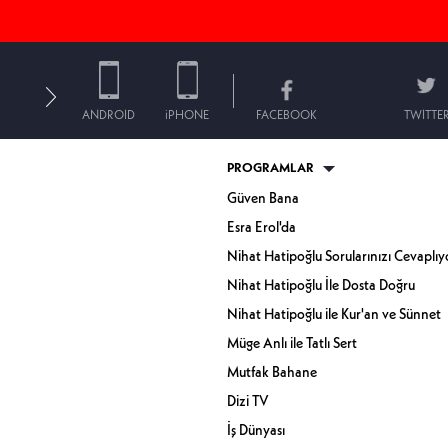
ANDROID
iPHONE
FACEBOOK
TWITTE
PROGRAMLAR
Güven Bana
Esra Erol'da
Nihat Hatipoğlu Sorularınızı Cevaplıy
Nihat Hatipoğlu İle Dosta Doğru
Nihat Hatipoğlu ile Kur'an ve Sünnet
Müge Anlı ile Tatlı Sert
Mutfak Bahane
Dizi TV
İş Dünyası