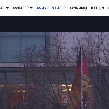
LAR
atv HABER
atv AVRUPA HABER
YAYIN AKIŞI
İLETİŞİM