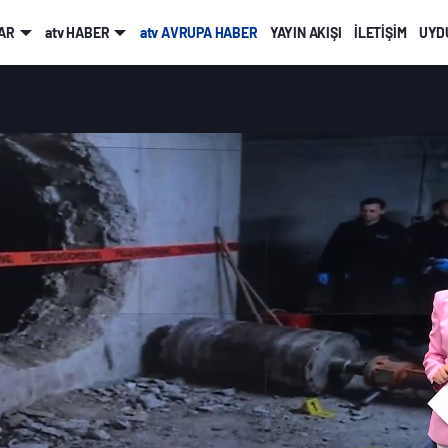
AR
atv HABER
atv AVRUPA HABER
YAYIN AKIŞI
İLETİŞİM
UYDU