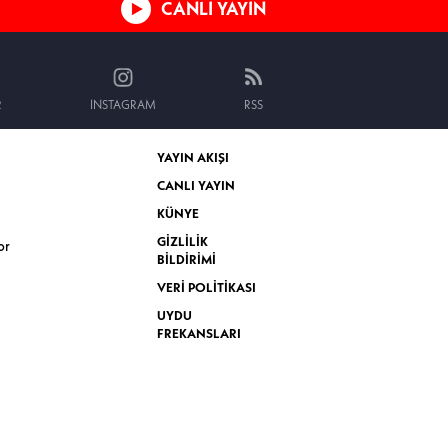
CANLI YAYIN
R
INSTAGRAM
RSS
YAYIN AKIŞI
CANLI YAYIN
KÜNYE
GİZLİLİK
or
BİLDİRİMİ
VERİ POLİTİKASI
UYDU
FREKANSLARI