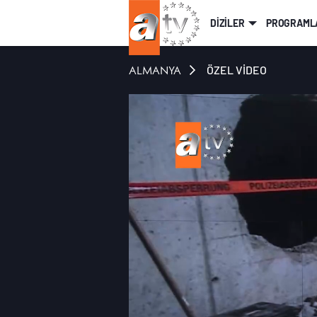
DİZİLER
PROGRAML
ALMANYA
ÖZEL VİDEO