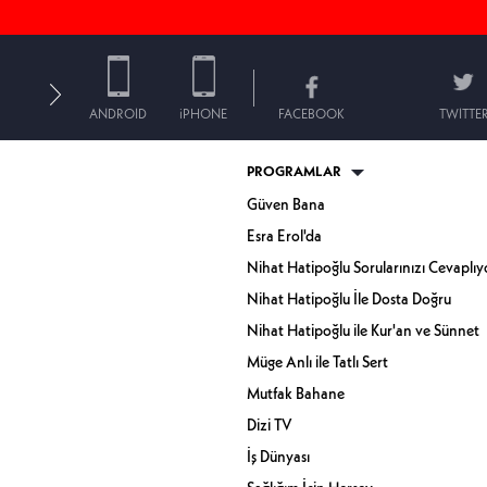
ANDROID
iPHONE
FACEBOOK
TWITTE
PROGRAMLAR
Güven Bana
Esra Erol'da
Nihat Hatipoğlu Sorularınızı Cevaplıy
Nihat Hatipoğlu İle Dosta Doğru
Nihat Hatipoğlu ile Kur'an ve Sünnet
Müge Anlı ile Tatlı Sert
Mutfak Bahane
Dizi TV
İş Dünyası