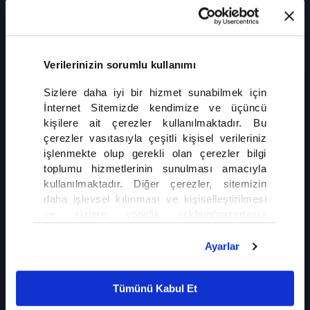
10 Milyonluk İsviçre Önerisine Ret
İsviçre'de halk, nüfus artışını sınırlandırmayı amaçlayan "10 Milyonluk
İsviçre'ye Hayır" girişimi hakkında kararını verdi. Göç politikaları, konut
sorunu ve yaşam standartları gibi başlıkları içeren ve uzun süredir
kamuoyunda tartışılan öneri, oy çokluğuyla reddedildi.
Verilerinizin sorumlu kullanımı
Sizlere daha iyi bir hizmet sunabilmek için
İnternet Sitemizde kendimize ve üçüncü
kişilere ait çerezler kullanılmaktadır. Bu
çerezler vasıtasıyla çeşitli kişisel verileriniz
işlenmekte olup gerekli olan çerezler bilgi
toplumu hizmetlerinin sunulması amacıyla
İLGİNİZİ ÇEKEBİLİR
kullanılmaktadır. Diğer çerezler, sitemizin
daha işlevsel kılınması ve kişiselleştirilmesi
Almanya'dan Türk Aileyi Ayıran Deport
ve sizlere yönelik reklam/pazarlama
Kararı
faaliyetlerinin yapılması, amaçlarıyla sınırlı
olarak açık rızanız dahilinde kullanılacaktır.
Ayarlar
Çerezlere ilişkin tercihlerinizi çerez paneli
Gurbetçilerin Hüzünlü Dönüş Yolculuğu
vasıtasıyla belirleyebilirsiniz. Çerezlere ilişkin
Tümünü Kabul Et
detaylı bilgi için Ayarlar butonuna tıklayabilir,
Çerez Bilgilendirme
Metnimizi ziyaret