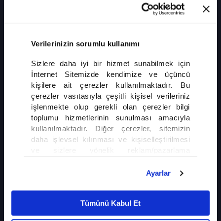
AB'den Türkiye ile Savunma Birliği Çağrısı
Ukrayna savaşı ve değişen küresel dengeler, Avrupa'nın savunma
politikalarını yeniden gündeme taşıdı. Savunma alanında daha kapsamlı bir
iş birliği arayışına giren Avrupa Birliği yetkilileri, Türkiye'nin de dahil
olabileceği yeni bir Avrupa Savunma Birliği fikrini gündeme getirdi.
Verilerinizin sorumlu kullanımı
Sizlere daha iyi bir hizmet sunabilmek için
İnternet Sitemizde kendimize ve üçüncü
kişilere ait çerezler kullanılmaktadır. Bu
çerezler vasıtasıyla çeşitli kişisel verileriniz
işlenmekte olup gerekli olan çerezler bilgi
toplumu hizmetlerinin sunulması amacıyla
İLGİNİZİ ÇEKEBİLİR
kullanılmaktadır. Diğer çerezler, sitemizin
daha işlevsel kılınması ve kişiselleştirilmesi
Gazze'de Ateşkes Yine Çıkmaza Girdi
ve sizlere yönelik reklam/pazarlama
faaliyetlerinin yapılması, amaçlarıyla sınırlı
olarak açık rızanız dahilinde kullanılacaktır.
Ayarlar
Çerezlere ilişkin tercihlerinizi çerez paneli
Gurbetçilere Kritik Altın Uyarıs
vasıtasıyla belirleyebilirsiniz. Çerezlere ilişkin
Tümünü Kabul Et
detaylı bilgi için Ayarlar butonuna tıklayabilir,
Çerez Bilgilendirme
Metnimizi ziyaret