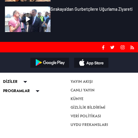
Sırakaya'dan Gurbetçilere Uğurlama Ziyareti
DİZİLER
YAYIN AKIŞI
CANLI YAYIN
ABİ
PROGRAMLAR
KÜNYE
Kuruluş Orhan
Güven Bana
GİZLİLİK BİLDİRİMİ
Altı Üstü İstanbul
Esra Erol'da
VERİ POLİTİKASI
Mercan Köşk
Nihat Hatipoğlu Sorularınızı
Cevaplıyor
UYDU FREKANSLARI
Nihat Hatipoğlu İle Dosta Doğru