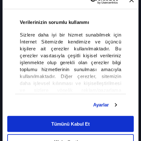
ülkenin liderleri, Avrupa'nın en iddialı savunma programlarından birinde
yaşanan sorunların aşılamaması üzerine projeyi sonlandırma konusunda
anlaştı.
Verilerinizin sorumlu kullanımı
Sizlere daha iyi bir hizmet sunabilmek için
İnternet Sitemizde kendimize ve üçüncü
kişilere ait çerezler kullanılmaktadır. Bu
çerezler vasıtasıyla çeşitli kişisel verileriniz
işlenmekte olup gerekli olan çerezler bilgi
İLGİNİZİ ÇEKEBİLİR
toplumu hizmetlerinin sunulması amacıyla
kullanılmaktadır. Diğer çerezler, sitemizin
Avrupa'da Hız Denetimleri Sıklaştı
daha işlevsel kılınması ve kişiselleştirilmesi
ve sizlere yönelik reklam/pazarlama
faaliyetlerinin yapılması, amaçlarıyla sınırlı
olarak açık rızanız dahilinde kullanılacaktır.
Ayarlar
Sürücülerden Otonom Araç Protestosu
Çerezlere ilişkin tercihlerinizi çerez paneli
vasıtasıyla belirleyebilirsiniz. Çerezlere ilişkin
Tümünü Kabul Et
detaylı bilgi için Ayarlar butonuna tıklayabilir,
Çerez Bilgilendirme
Metnimizi ziyaret
edebilirsiniz.