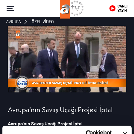
CANLI
YAYIN
AVRUPA
ÖZEL VİDEO
Avrupa’nın Savaş Uçağı Projesi İptal
Avrupa'nın Savaş Uçağı Projesi İptal
Almanya ve Fransa, yeni nesil ortak savaş uçağı projesini iptal etti. İki