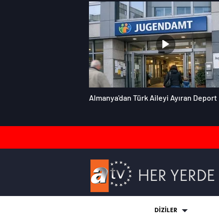
Almanya'dan Türk Aileyi Ayıran Deport 
HER YERDE
DİZİLER