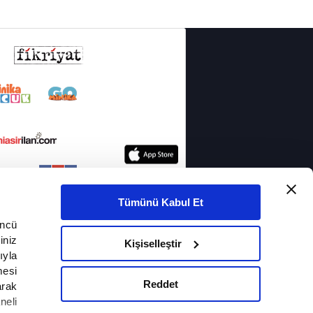
Tümünü Kabul Et
üncü
iniz
Kişiselleştir
ıyla
mesi
Reddet
arak
neli