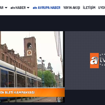
AR
atv HABER
atv AVRUPA HABER
YAYIN AKIŞI
İLETİŞİM
UYDU