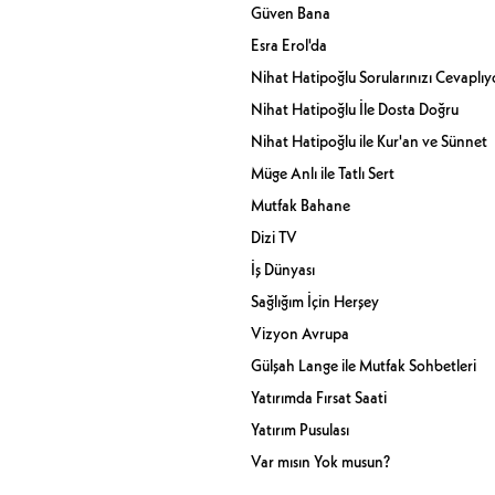
Güven Bana
Esra Erol'da
Nihat Hatipoğlu Sorularınızı Cevaplıy
Nihat Hatipoğlu İle Dosta Doğru
Nihat Hatipoğlu ile Kur'an ve Sünnet
Müge Anlı ile Tatlı Sert
Mutfak Bahane
Dizi TV
İş Dünyası
Sağlığım İçin Herşey
Vizyon Avrupa
Gülşah Lange ile Mutfak Sohbetleri
Yatırımda Fırsat Saati
Yatırım Pusulası
Var mısın Yok musun?