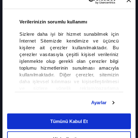
engellemek için internet şirketlerini uyardı. İngiltere'de bu tür içeriklere
geçit vermeyeceklerini belirten Starmer, kurallara uymayanları para
cezaları ve yeni yasal düzenlemelerle karşı karşıya bırakacaklarını söyledi.
Verilerinizin sorumlu kullanımı
Sizlere daha iyi bir hizmet sunabilmek için
İnternet Sitemizde kendimize ve üçüncü
kişilere ait çerezler kullanılmaktadır. Bu
çerezler vasıtasıyla çeşitli kişisel verileriniz
işlenmekte olup gerekli olan çerezler bilgi
İLGİNİZİ ÇEKEBİLİR
toplumu hizmetlerinin sunulması amacıyla
kullanılmaktadır. Diğer çerezler, sitemizin
Gazze'de Ateşkes Yine Çıkmaza Girdi
daha işlevsel kılınması ve kişiselleştirilmesi
ve sizlere yönelik reklam/pazarlama
faaliyetlerinin yapılması, amaçlarıyla sınırlı
olarak açık rızanız dahilinde kullanılacaktır.
Ayarlar
Gurbetçilere Kritik Altın Uyarıs
Çerezlere ilişkin tercihlerinizi çerez paneli
vasıtasıyla belirleyebilirsiniz. Çerezlere ilişkin
Tümünü Kabul Et
detaylı bilgi için Ayarlar butonuna tıklayabilir,
Çerez Bilgilendirme
Metnimizi ziyaret
edebilirsiniz.