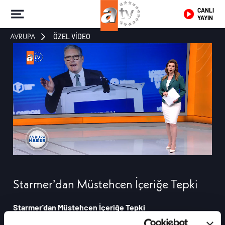
CANLI
YAYIN
AVRUPA
ÖZEL VİDEO
Starmer’dan Müstehcen İçeriğe Tepki
Starmer'dan Müstehcen İçeriğe Tepki
İngiltere Başbakanı Keir Starmer, çocukların müstehcen içeriklere erişimini