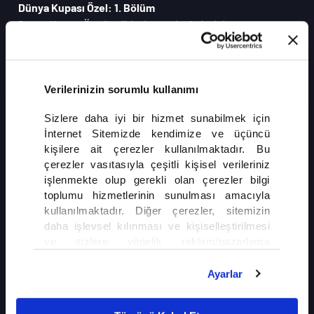
Dünya Kupası Özel: 1. Bölüm
Dünya Kupası Özel'in ilk bölümünde, futbol dünyasının
deneyimli isimlerinden Yılmaz Vural ile Dünya Kupası'nı
konuşuyoruz. Turnuvaya dair değerlendirmeler, unutulmaz
anılar ve futbola dair özel yorumlar bu bölümde sizlerle.
Verilerinizin sorumlu kullanımı
DEVAMI
Sizlere daha iyi bir hizmet sunabilmek için
İnternet Sitemizde kendimize ve üçüncü
kişilere ait çerezler kullanılmaktadır. Bu
çerezler vasıtasıyla çeşitli kişisel verileriniz
işlenmekte olup gerekli olan çerezler bilgi
toplumu hizmetlerinin sunulması amacıyla
kullanılmaktadır. Diğer çerezler, sitemizin
İLGİNİZİ ÇEKEBİLİR
daha işlevsel kılınması ve kişiselleştirilmesi
ve sizlere yönelik reklam/pazarlama
faaliyetlerinin yapılması, amaçlarıyla sınırlı
Almanya'dan Türk Aileyi Ayıran Deport
Kararı
olarak açık rızanız dahilinde kullanılacaktır.
Ayarlar
Çerezlere ilişkin tercihlerinizi çerez paneli
vasıtasıyla belirleyebilirsiniz. Çerezlere ilişkin