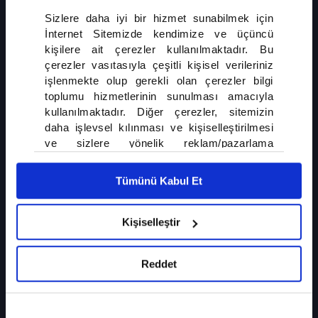
Avrupa'da Dayanışma Yürüyüşleri
Sizlere daha iyi bir hizmet sunabilmek için
Avrupa'nın farklı ülkelerinde binlerce kişi dayanışma, eşitlik ve
İnternet Sitemizde kendimize ve üçüncü
insan hakları için sokaklara çıktı. Fransa'da ırkçılık ve
kişilere ait çerezler kullanılmaktadır. Bu
ayrımcılığa karşı yürüyüş düzenlenirken, Hollanda'da
çerezler vasıtasıyla çeşitli kişisel verileriniz
mültecilere destek amacıyla gerçekleştirilen etkinlik büyük ilgi
işlenmekte olup gerekli olan çerezler bilgi
gördü.
toplumu hizmetlerinin sunulması amacıyla
kullanılmaktadır. Diğer çerezler, sitemizin
DEVAMI
daha işlevsel kılınması ve kişiselleştirilmesi
ve sizlere yönelik reklam/pazarlama
faaliyetlerinin yapılması, amaçlarıyla sınırlı
olarak açık rızanız dahilinde kullanılacaktır.
Tümünü Kabul Et
Çerezlere ilişkin tercihlerinizi çerez paneli
vasıtasıyla belirleyebilirsiniz. Çerezlere ilişkin
detaylı bilgi için Ayarlar butonuna tıklayabilir,
Kişiselleştir
İLGİNİZİ ÇEKEBİLİR
Çerez Bilgilendirme
Metnimizi ziyaret
edebilirsiniz.
Reddet
6698 sayılı Kişisel Verilerin Korunması
Gazze'de Ateşkes Yine Çıkmaza Girdi
Kanunu uyarınca hazırlanmış olan İnternet
Sitesi Aydınlatma Metnimizi okumak ve
sitemizi ziyaretiniz kapsamında