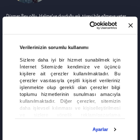
Düşman Bey oğlu. Halime'ye duyduğu aşk, töreyi bile eğmeye yeter.
Atların dilini bilir, rüzgârla konuşur. Kökeni düşmandır belki, lakin özü
yiğitliktir. Savaşta düşman, aşkta adanmış bir gönüldür.
Verilerinizin sorumlu kullanımı
Sizlere daha iyi bir hizmet sunabilmek için
İnternet Sitemizde kendimize ve üçüncü
kişilere ait çerezler kullanılmaktadır. Bu
çerezler vasıtasıyla çeşitli kişisel verileriniz
işlenmekte olup gerekli olan çerezler bilgi
toplumu hizmetlerinin sunulması amacıyla
kullanılmaktadır. Diğer çerezler, sitemizin
daha işlevsel kılınması ve kişiselleştirilmesi
ve sizlere yönelik reklam/pazarlama
faaliyetlerinin yapılması, amaçlarıyla sınırlı
olarak açık rızanız dahilinde kullanılacaktır.
Ayarlar
Çerezlere ilişkin tercihlerinizi çerez paneli