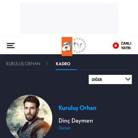
CANLI
YAYIN
KURULUŞ ORHAN
KADRO
Kuruluş Orhan
Dinç Daymen
Dursun