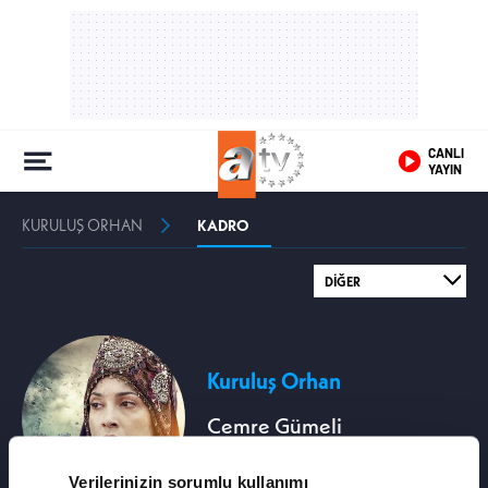
CANLI
YAYIN
KURULUŞ ORHAN
KADRO
Kuruluş Orhan
Cemre Gümeli
Fatma Hatun
Verilerinizin sorumlu kullanımı