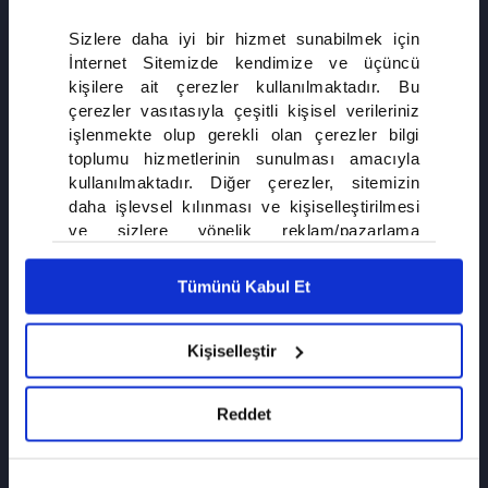
Sizlere daha iyi bir hizmet sunabilmek için
Osman Bey ve Malhun Hatun'un kızı, Orhan Bey'in kuralcı ve ağırbaşlı kız
İnternet Sitemizde kendimize ve üçüncü
kardeşi. Aklı daima gönlünün üstünde. Her daim babasının buyruğunun
kişilere ait çerezler kullanılmaktadır. Bu
izinde.
çerezler vasıtasıyla çeşitli kişisel verileriniz
işlenmekte olup gerekli olan çerezler bilgi
toplumu hizmetlerinin sunulması amacıyla
kullanılmaktadır. Diğer çerezler, sitemizin
daha işlevsel kılınması ve kişiselleştirilmesi
ve sizlere yönelik reklam/pazarlama
faaliyetlerinin yapılması, amaçlarıyla sınırlı
olarak açık rızanız dahilinde kullanılacaktır.
Tümünü Kabul Et
Çerezlere ilişkin tercihlerinizi çerez paneli
vasıtasıyla belirleyebilirsiniz. Çerezlere ilişkin
detaylı bilgi için Ayarlar butonuna tıklayabilir,
Kişiselleştir
Çerez Bilgilendirme
Metnimizi ziyaret
edebilirsiniz.
Reddet
6698 sayılı Kişisel Verilerin Korunması
Kanunu uyarınca hazırlanmış olan İnternet
Sitesi Aydınlatma Metnimizi okumak ve