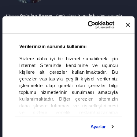
Osman Bey'in kızı, Bacıyan-ı Rum'un başı. Esaretle büyüdü inancıyla
dirildi. Savaşlarda obanın inadı. Düşman elinde bile özünü kaybetmemiş
bir yürek. Kılıcı adaletin, kalbi törenin hizmetindedir.
Verilerinizin sorumlu kullanımı
Sizlere daha iyi bir hizmet sunabilmek için
İnternet Sitemizde kendimize ve üçüncü
kişilere ait çerezler kullanılmaktadır. Bu
çerezler vasıtasıyla çeşitli kişisel verileriniz
işlenmekte olup gerekli olan çerezler bilgi
toplumu hizmetlerinin sunulması amacıyla
kullanılmaktadır. Diğer çerezler, sitemizin
daha işlevsel kılınması ve kişiselleştirilmesi
ve sizlere yönelik reklam/pazarlama
faaliyetlerinin yapılması, amaçlarıyla sınırlı
olarak açık rızanız dahilinde kullanılacaktır.
Ayarlar
Çerezlere ilişkin tercihlerinizi çerez paneli