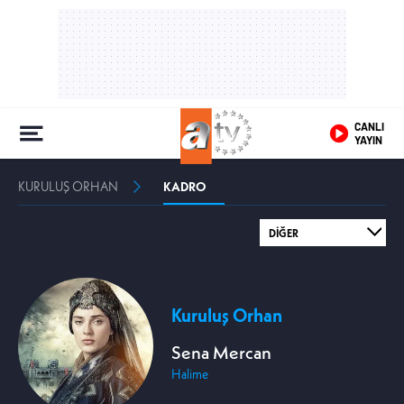
CANLI
YAYIN
KURULUŞ ORHAN
KADRO
Kuruluş Orhan
Sena Mercan
Halime