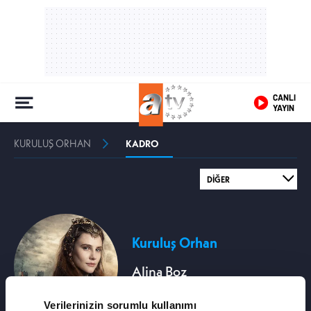
CANLI
YAYIN
KURULUŞ ORHAN
KADRO
Kuruluş Orhan
Alina Boz
Prenses Asporça
Verilerinizin sorumlu kullanımı