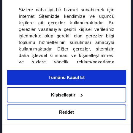
Sizlere daha iyi bir hizmet sunabilmek için
Bizans sarayının akıllı ve disiplinli prensesi Asporça, babasını kurtarmak ve
İnternet Sitemizde kendimize ve üçüncü
Türklerin yükselişini durdurmakta kararlıdır. Prenses Asporça katı bir
kişilere ait çerezler kullanılmaktadır. Bu
disiplinle yetişmiş, ihtişamın içinde çelik bir irade kazanmıştır.
çerezler vasıtasıyla çeşitli kişisel verileriniz
işlenmekte olup gerekli olan çerezler bilgi
toplumu hizmetlerinin sunulması amacıyla
kullanılmaktadır. Diğer çerezler, sitemizin
daha işlevsel kılınması ve kişiselleştirilmesi
ve sizlere yönelik reklam/pazarlama
faaliyetlerinin yapılması, amaçlarıyla sınırlı
olarak açık rızanız dahilinde kullanılacaktır.
Tümünü Kabul Et
Çerezlere ilişkin tercihlerinizi çerez paneli
vasıtasıyla belirleyebilirsiniz. Çerezlere ilişkin
detaylı bilgi için Ayarlar butonuna tıklayabilir,
Kişiselleştir
Çerez Bilgilendirme
Metnimizi ziyaret
edebilirsiniz.
Reddet
6698 sayılı Kişisel Verilerin Korunması
Kanunu uyarınca hazırlanmış olan İnternet
Sitesi Aydınlatma Metnimizi okumak ve