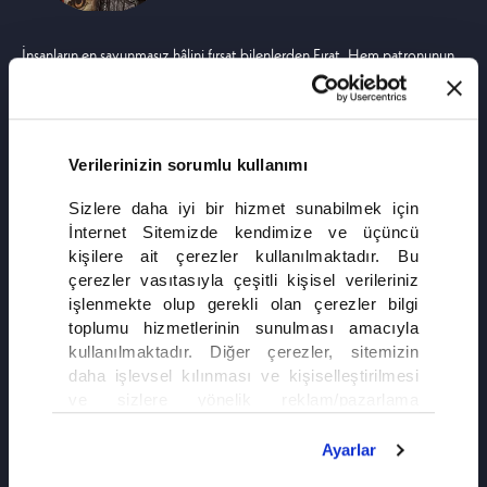
İnsanların en savunmasız hâlini fırsat bilenlerden Fırat. Hem patronunun
gölgesine sığınmış, hem o gölgenin altında günden güne daha da kararmış
bir adam.
Verilerinizin sorumlu kullanımı
Sizlere daha iyi bir hizmet sunabilmek için
İnternet Sitemizde kendimize ve üçüncü
kişilere ait çerezler kullanılmaktadır. Bu
çerezler vasıtasıyla çeşitli kişisel verileriniz
işlenmekte olup gerekli olan çerezler bilgi
toplumu hizmetlerinin sunulması amacıyla
kullanılmaktadır. Diğer çerezler, sitemizin
daha işlevsel kılınması ve kişiselleştirilmesi
ve sizlere yönelik reklam/pazarlama
faaliyetlerinin yapılması, amaçlarıyla sınırlı
olarak açık rızanız dahilinde kullanılacaktır.
Ayarlar
Çerezlere ilişkin tercihlerinizi çerez paneli