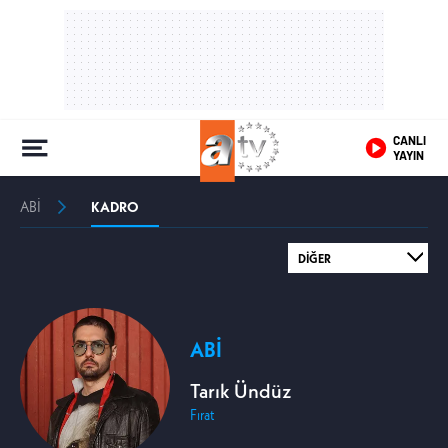
CANLI
YAYIN
ABİ
KADRO
ABİ
Tarık Ündüz
Fırat