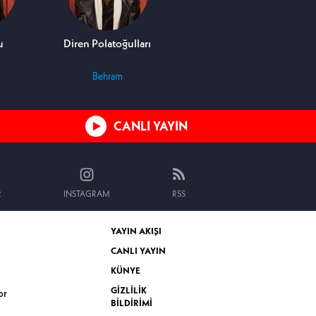
u
Diren Polatoğulları
Tülay Bursa
Behram
Lamia
CANLI YAYIN
R
INSTAGRAM
RSS
YAYIN AKIŞI
CANLI YAYIN
KÜNYE
GİZLİLİK
or
BİLDİRİMİ