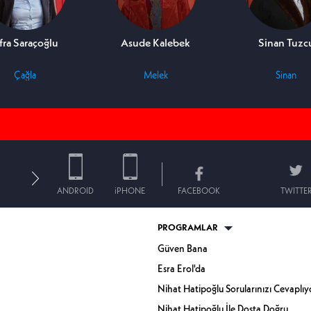
fra Saraçoğlu
Asude Kalebek
Sinan Tuzc
Çağla
Melek
Sinan
ANDROID
iPHONE
FACEBOOK
TWITTE
PROGRAMLAR
Güven Bana
Esra Erol'da
Nihat Hatipoğlu Sorularınızı Cevaplıy
Nihat Hatipoğlu İle Dosta Doğru