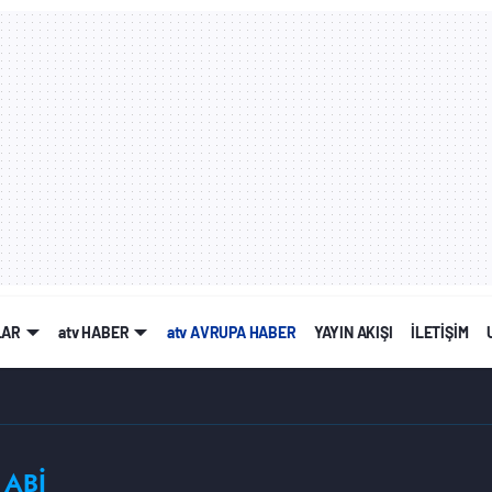
LAR
atv HABER
atv AVRUPA HABER
YAYIN AKIŞI
İLETİŞİM
ABİ