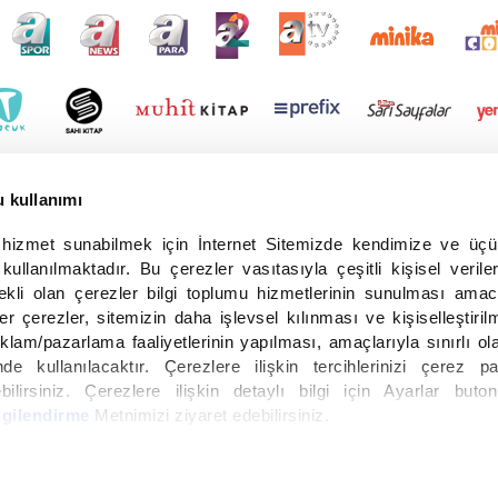
u kullanımı
r hizmet sunabilmek için İnternet Sitemizde kendimize ve üç
 kullanılmaktadır. Bu çerezler vasıtasıyla çeşitli kişisel veriler
ekli olan çerezler bilgi toplumu hizmetlerinin sunulması amac
er çerezler, sitemizin daha işlevsel kılınması ve kişiselleştiril
eklam/pazarlama faaliyetlerinin yapılması, amaçlarıyla sınırlı ol
de kullanılacaktır. Çerezlere ilişkin tercihlerinizi çerez pa
ebilirsiniz. Çerezlere ilişkin detaylı bilgi için Ayarlar buto
lgilendirme
Metnimizi ziyaret edebilirsiniz.
Verilerin Korunması Kanunu uyarınca hazırlanmış olan İnternet Si
i okumak ve sitemizi ziyaretiniz kapsamında gerçekleştirilen 
yright © 2026 Tüm hakları saklıdır. TURKUVAZ HABERLEŞME VE YAYINCILIK ANONİM ŞİR
 ilgili daha detaylı bilgi almak için lütfen
tıklayınız.
nca hazırlanmış aydınlatma metnimizi okumak ve sitemizde ilgili mevzuata uygun olarak kul