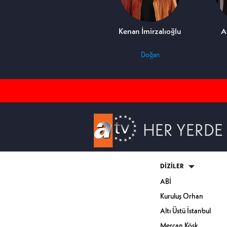
Tarık Ündüz
Kenan İmirzalıoğlu
A
Fırat
Doğan
HER YERDE
DİZİLER
ABİ
Kuruluş Orhan
Altı Üstü İstanbul
Mercan Köşk