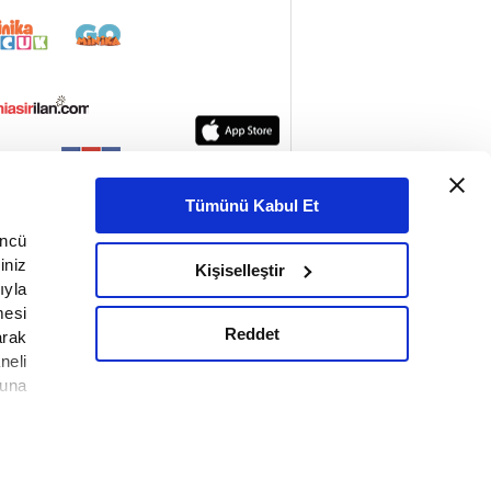
Tümünü Kabul Et
üncü
iniz
Kişiselleştir
ıyla
mesi
Reddet
arak
neli
nuna
tesi
veri
KETİ
lanılan
çerezlerle
ilgili bilgi almak için lütfen