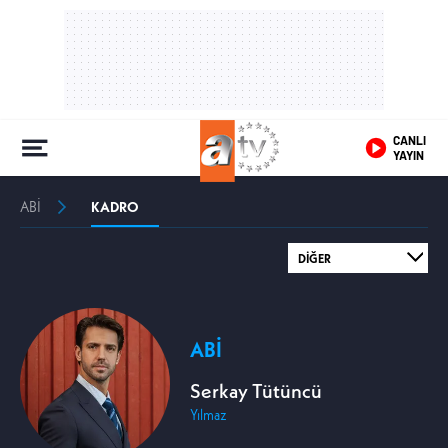
CANLI
YAYIN
ABİ
KADRO
ABİ
Serkay Tütüncü
Yılmaz