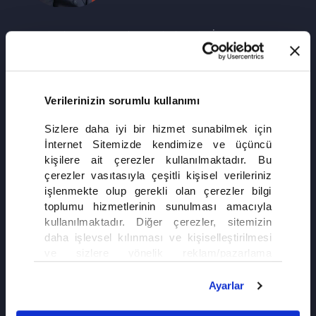
Hancıoğlu ailesinin resmi avukatı ve aile dostudur. İşini iyi yapan, Tahir'in
uzun yıllardır yanında olan sadık adamı. Ailenin kara kutusudur.
Verilerinizin sorumlu kullanımı
Sizlere daha iyi bir hizmet sunabilmek için
İnternet Sitemizde kendimize ve üçüncü
kişilere ait çerezler kullanılmaktadır. Bu
çerezler vasıtasıyla çeşitli kişisel verileriniz
işlenmekte olup gerekli olan çerezler bilgi
toplumu hizmetlerinin sunulması amacıyla
kullanılmaktadır. Diğer çerezler, sitemizin
daha işlevsel kılınması ve kişiselleştirilmesi
ve sizlere yönelik reklam/pazarlama
faaliyetlerinin yapılması, amaçlarıyla sınırlı
olarak açık rızanız dahilinde kullanılacaktır.
Ayarlar
Çerezlere ilişkin tercihlerinizi çerez paneli
OYUNCULAR
vasıtasıyla belirleyebilirsiniz. Çerezlere ilişkin