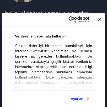
Tahir'in sert gölgesinde yaşamış, sessiz görünen ama çocuklarının
kaderinde büyük etkisi olan bir annedir. İçten içe oğlunu özleyen ve
vicdanıyla mücadele eden bir kadın.
Verilerinizin sorumlu kullanımı
Sizlere daha iyi bir hizmet sunabilmek için
İnternet Sitemizde kendimize ve üçüncü
kişilere ait çerezler kullanılmaktadır. Bu
çerezler vasıtasıyla çeşitli kişisel verileriniz
işlenmekte olup gerekli olan çerezler bilgi
toplumu hizmetlerinin sunulması amacıyla
kullanılmaktadır. Diğer çerezler, sitemizin
daha işlevsel kılınması ve kişiselleştirilmesi
ve sizlere yönelik reklam/pazarlama
faaliyetlerinin yapılması, amaçlarıyla sınırlı
olarak açık rızanız dahilinde kullanılacaktır.
Ayarlar
Çerezlere ilişkin tercihlerinizi çerez paneli