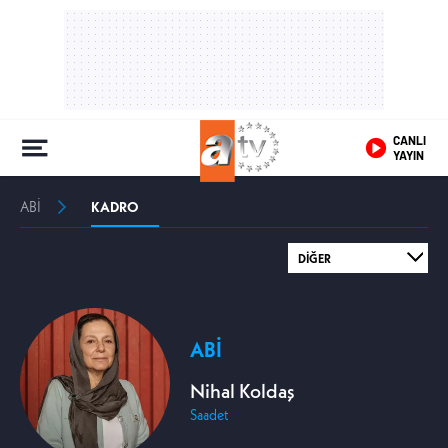
CANLI
YAYIN
ABİ
KADRO
ABİ
Nihal Koldaş
Saadet