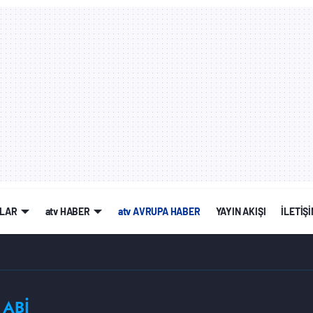
LAR
atv HABER
atv AVRUPA HABER
YAYIN AKIŞI
İLETİŞ
ABİ