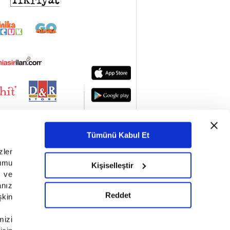
Tümünü Kabul Et
zler
lumu
Kişiselleştir
ı ve
anız
Reddet
şkin
mizi
BİZE ULAŞIN