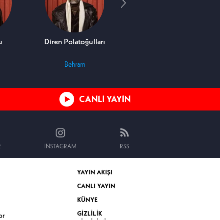
u
Diren Polatoğulları
Tülay Bursa
Behram
Lamia
CANLI YAYIN
R
INSTAGRAM
RSS
YAYIN AKIŞI
CANLI YAYIN
KÜNYE
GİZLİLİK
or